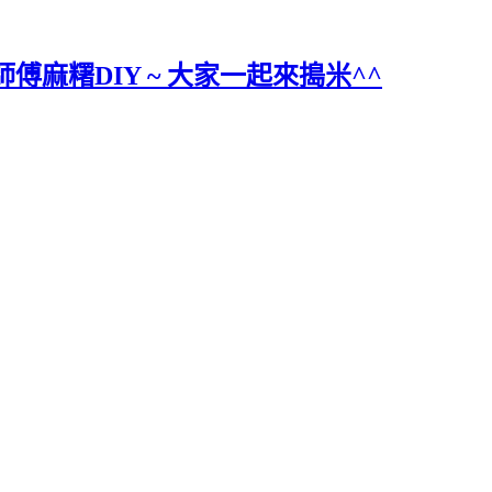
傅麻糬DIY ~ 大家一起來搗米^^