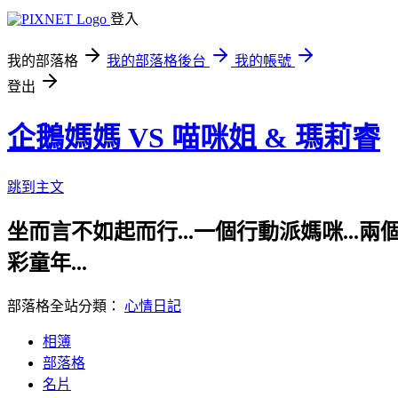
登入
我的部落格
我的部落格後台
我的帳號
登出
企鵝媽媽 VS 喵咪姐 & 瑪莉睿
跳到主文
坐而言不如起而行...一個行動派媽咪...兩個
彩童年...
部落格全站分類：
心情日記
相簿
部落格
名片