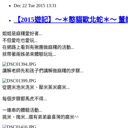
Dec
22
Tue
2015
13:31
【2015遊記】～＊憨貓歐北蛇＊～ 董師
姐姐是麻糬愛好者...
不但愛吃也愛玩...
在網路上看到有揪團做麻糬的活動...
就帶著兩姊弟來體驗玩玩...
講解老師先和孩子們講解做麻糬的步驟...
從選米泡米洗米、壓米蒸米磨米...
每個步驟都馬虎不得...
一連串的體驗活動...
挑米、搗米...還有弟弟最喜灣的磨米^^