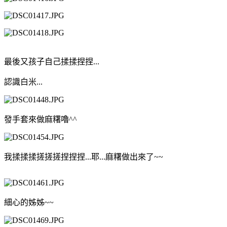
最後又孩子自己揉揉捏捏...
認識白米...
發手套來做麻糬嚕^^
我揉揉揉搓搓搓捏捏捏...耶...麻糬做出來了~~
細心的姊姊~~